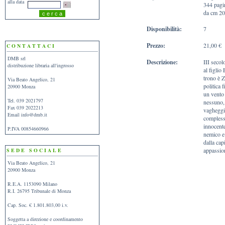
alla data
344 pagi
da cm 20
Disponibilità:
7
Prezzo:
21,00 €
C O N T A T T A C I
DMB srl
Descrizione:
III secol
distribuzione libraria all'ingrosso
al figlio
trono è Z
Via Beato Angelico, 21
politica 
20900 Monza
un vento 
Tel. 039 2021797
nessuno, 
Fax 039 2022213
vagheggia
Email
info@dmb.it
complessa
innocente
P.IVA 00854660966
nemico e 
dalla cap
appassion
S E D E S O C I A L E
Via Beato Angelico, 21
20900 Monza
R.E.A. 1153090 Milano
R.I. 26795 Tribunale di Monza
Cap. Soc. € 1.801.803,00 i.v.
Soggetta a direzione e coordinamento