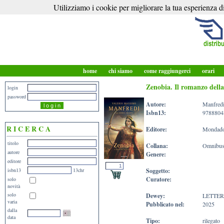
Utilizziamo i cookie per migliorare la tua esperienza di
home
chi siamo
come raggiungerci
orari
Zenobia. Il romanzo della
login
password
Autore:
Manfredi
Isbn13:
9788804
R I C E R C A
Editore:
Mondado
titolo
Collana:
Omnibu
autore
Genere:
editore
isbn13
13chr
Soggetto:
Curatore:
solo
novità
solo
Dewey:
LETTE
varia
Pubblicato nel:
2025
dalla
data
Tipo:
rilegato