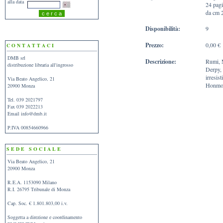
alla data
24 pag
da cm 
Disponibilità:
9
Prezzo:
0,00 €
C O N T A T T A C I
DMB srl
Descrizione:
Rumi, M
distribuzione libraria all'ingrosso
Derpy, 
irresist
Via Beato Angelico, 21
Honmoon
20900 Monza
Tel. 039 2021797
Fax 039 2022213
Email
info@dmb.it
P.IVA 00854660966
S E D E S O C I A L E
Via Beato Angelico, 21
20900 Monza
R.E.A. 1153090 Milano
R.I. 26795 Tribunale di Monza
Cap. Soc. € 1.801.803,00 i.v.
Soggetta a direzione e coordinamento