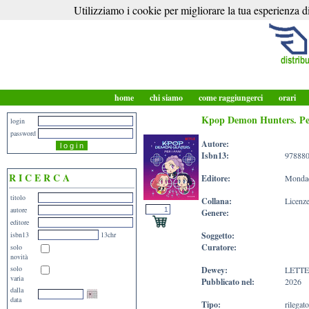
Utilizziamo i cookie per migliorare la tua esperienza di
home
chi siamo
come raggiungerci
orari
Kpop Demon Hunters. Per 
login
password
Autore:
Isbn13:
97888
R I C E R C A
Editore:
Monda
titolo
Collana:
Licenz
autore
Genere:
editore
isbn13
13chr
Soggetto:
Curatore:
solo
novità
solo
Dewey:
LETT
varia
Pubblicato nel:
2026
dalla
data
Tipo:
rilegato