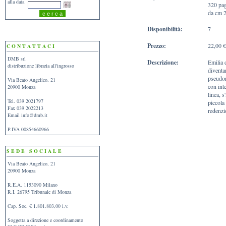
alla data
320 pa
da cm 
Disponibilità:
7
Prezzo:
22,00 €
C O N T A T T A C I
DMB srl
Descrizione:
Emilia 
distribuzione libraria all'ingrosso
diventa
pseudon
Via Beato Angelico, 21
con inte
20900 Monza
linea, 
Tel. 039 2021797
piccola 
Fax 039 2022213
redenzi
Email
info@dmb.it
P.IVA 00854660966
S E D E S O C I A L E
Via Beato Angelico, 21
20900 Monza
R.E.A. 1153090 Milano
R.I. 26795 Tribunale di Monza
Cap. Soc. € 1.801.803,00 i.v.
Soggetta a direzione e coordinamento