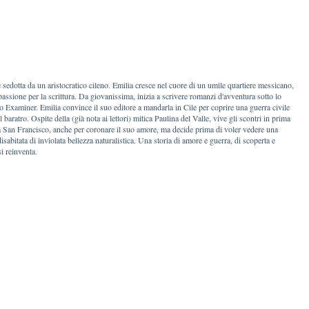
edotta da un aristocratico cileno. Emilia cresce nel cuore di un umile quartiere messicano,
assione per la scrittura. Da giovanissima, inizia a scrivere romanzi d'avventura sotto lo
o Examiner. Emilia convince il suo editore a mandarla in Cile per coprire una guerra civile
l baratro. Ospite della (già nota ai lettori) mitica Paulina del Valle, vive gli scontri in prima
 a San Francisco, anche per coronare il suo amore, ma decide prima di voler vedere una
disabitata di inviolata bellezza naturalistica. Una storia di amore e guerra, di scoperta e
i reinventa.