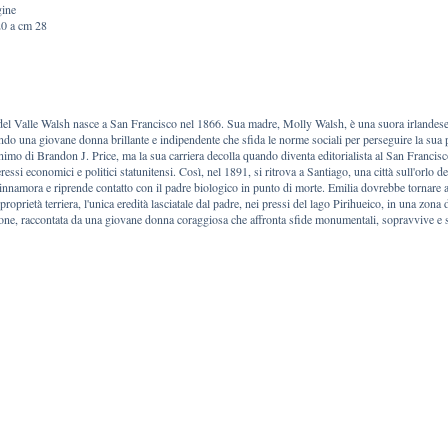
gine
20 a cm 28
del Valle Walsh nasce a San Francisco nel 1866. Sua madre, Molly Walsh, è una suora irlandese s
ndo una giovane donna brillante e indipendente che sfida le norme sociali per perseguire la sua p
imo di Brandon J. Price, ma la sua carriera decolla quando diventa editorialista al San Francisc
ressi economici e politici statunitensi. Così, nel 1891, si ritrova a Santiago, una città sull'orlo de
s'innamora e riprende contatto con il padre biologico in punto di morte. Emilia dovrebbe tornare
proprietà terriera, l'unica eredità lasciatale dal padre, nei pressi del lago Pirihueico, in una zona 
one, raccontata da una giovane donna coraggiosa che affronta sfide monumentali, sopravvive e s