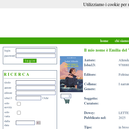
Utilizziamo i cookie per m
home
chi siam
Il mio nome è Emilia del 
login
password
Autore:
Allende
Isbn13:
978880
R I C E R C A
Editore:
Feltrine
titolo
Collana:
I narrat
autore
Genere:
editore
isbn13
13chr
Soggetto:
Curatore:
solo
novità
solo
Dewey:
LETT
varia
Pubblicato nel:
2025
dalla
data
Tipo:
in bros