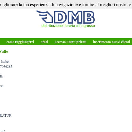
igliorare la tua esperienza di navigazione e fornire al meglio i nostri ser
o
come raggiungerci
orari
accesso utenti privati
inserimento nuovi clienti
Valle
 Isabel
7036385
lli
ori
ERATUR
sura