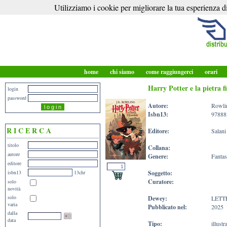
Utilizziamo i cookie per migliorare la tua esperienza di
home
chi siamo
come raggiungerci
orari
Harry Potter e la pietra fi
login
password
Autore:
Rowlin
Isbn13:
97888
R I C E R C A
Editore:
Salani
titolo
Collana:
autore
Genere:
Fantas
editore
isbn13
13chr
Soggetto:
Curatore:
solo
novità
solo
Dewey:
LETT
varia
Pubblicato nel:
2025
dalla
data
Tipo:
illust