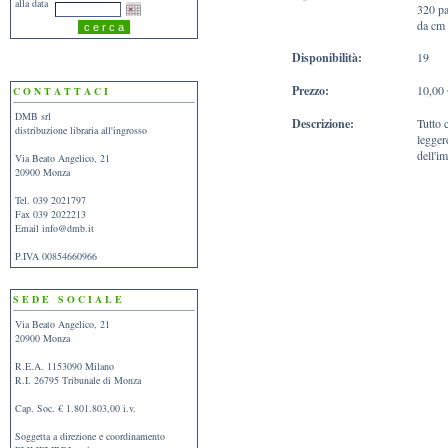
alla data
320 p
da cm
Disponibilità:
19
Prezzo:
10,00 
C O N T A T T A C I
DMB srl
Descrizione:
Tutto 
distribuzione libraria all'ingrosso
legger
dell'im
Via Beato Angelico, 21
20900 Monza
Tel. 039 2021797
Fax 039 2022213
Email
info@dmb.it
P.IVA 00854660966
S E D E S O C I A L E
Via Beato Angelico, 21
20900 Monza
R.E.A. 1153090 Milano
R.I. 26795 Tribunale di Monza
Cap. Soc. € 1.801.803,00 i.v.
Soggetta a direzione e coordinamento