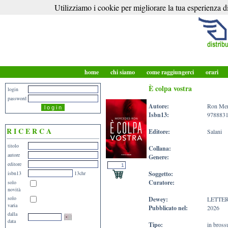
Utilizziamo i cookie per migliorare la tua esperienza di
home
chi siamo
come raggiungerci
orari
È colpa vostra
login
password
Autore:
Ron Mer
Isbn13:
978883
R I C E R C A
Editore:
Salani
titolo
Collana:
autore
Genere:
editore
isbn13
13chr
Soggetto:
Curatore:
solo
novità
solo
Dewey:
LETTE
varia
Pubblicato nel:
2026
dalla
data
Tipo:
in bross