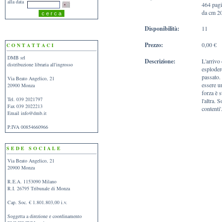
alla data
464 pag
da cm 2
Disponibilità:
11
Prezzo:
0,00 €
C O N T A T T A C I
DMB srl
Descrizione:
L'arrivo
distribuzione libraria all'ingrosso
esploder
passato. 
Via Beato Angelico, 21
essere un
20900 Monza
forza è 
Tel. 039 2021797
l'altra. 
Fax 039 2022213
contenti'
Email
info@dmb.it
P.IVA 00854660966
S E D E S O C I A L E
Via Beato Angelico, 21
20900 Monza
R.E.A. 1153090 Milano
R.I. 26795 Tribunale di Monza
Cap. Soc. € 1.801.803,00 i.v.
Soggetta a direzione e coordinamento