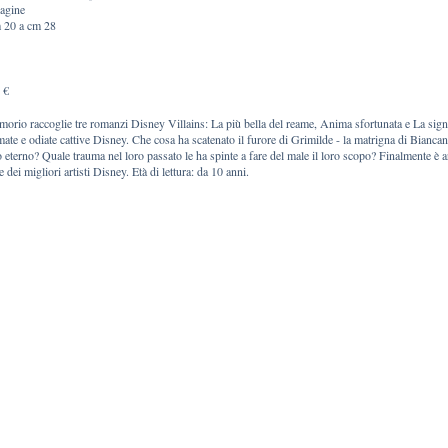
agine
 20 a cm 28
 €
imorio raccoglie tre romanzi Disney Villains: La più bella del reame, Anima sfortunata e La signora
mate e odiate cattive Disney. Che cosa ha scatenato il furore di Grimilde - la matrigna di Bianca
 eterno? Quale trauma nel loro passato le ha spinte a fare del male il loro scopo? Finalmente è arr
e dei migliori artisti Disney. Età di lettura: da 10 anni.