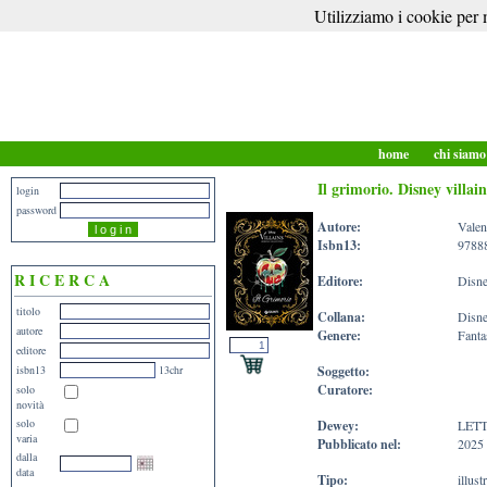
Utilizziamo i cookie per m
home
chi siam
Il grimorio. Disney villain
login
password
Autore:
Valen
Isbn13:
9788
R I C E R C A
Editore:
Disne
titolo
Collana:
Disne
autore
Genere:
Fanta
editore
isbn13
13chr
Soggetto:
Curatore:
solo
novità
solo
Dewey:
LET
varia
Pubblicato nel:
2025
dalla
data
Tipo:
illust