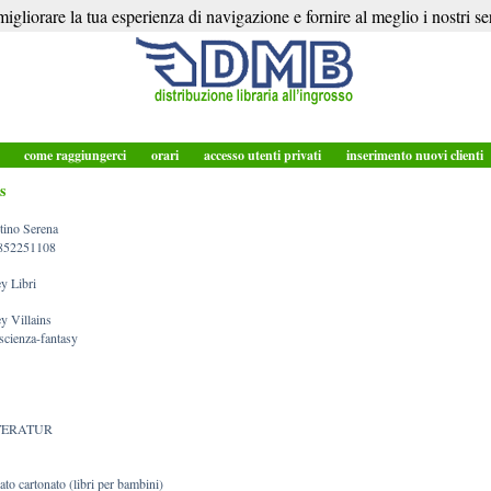
igliorare la tua esperienza di navigazione e fornire al meglio i nostri ser
o
come raggiungerci
orari
accesso utenti privati
inserimento nuovi clienti
s
tino Serena
852251108
y Libri
y Villains
scienza-fantasy
TERATUR
rato cartonato (libri per bambini)