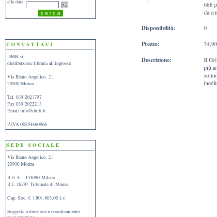
alla data
688 p
da cm
Disponibilità:
0
Prezzo:
34,90
C O N T A T T A C I
DMB srl
Descrizione:
Il Gr
distribuzione libraria all'ingrosso
più a
sonno
Via Beato Angelico, 21
inedit
20900 Monza
Tel. 039 2021797
Fax 039 2022213
Email
info@dmb.it
P.IVA 00854660966
S E D E S O C I A L E
Via Beato Angelico, 21
20900 Monza
R.E.A. 1153090 Milano
R.I. 26795 Tribunale di Monza
Cap. Soc. € 1.801.803,00 i.v.
Soggetta a direzione e coordinamento