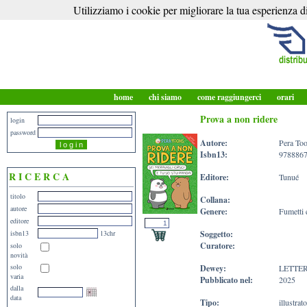
Utilizziamo i cookie per migliorare la tua esperienza di
home
chi siamo
come raggiungerci
orari
Prova a non ridere
login
password
Autore:
Pera To
Isbn13:
978886
R I C E R C A
Editore:
Tunué
titolo
Collana:
autore
Genere:
Fumetti 
editore
isbn13
13chr
Soggetto:
Curatore:
solo
novità
solo
Dewey:
LETTE
varia
Pubblicato nel:
2025
dalla
data
Tipo:
illustrat