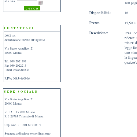
alla data
160 pag
Disponibilità:
16
Prezzo:
15,50 €
C O N T A T T A C I
Descrizione:
Pera Too
DMB srl
ridere!' 
distribuzione libraria all'ingrosso
misteri d
legge far
Via Beato Angelico, 21
uno stim
20900 Monza
la lingua
Tel. 039 2021797
qualcos'a
Fax 039 2022213
Email
info@dmb.it
P.IVA 00854660966
S E D E S O C I A L E
Via Beato Angelico, 21
20900 Monza
R.E.A. 1153090 Milano
R.I. 26795 Tribunale di Monza
Cap. Soc. € 1.801.803,00 i.v.
Soggetta a direzione e coordinamento