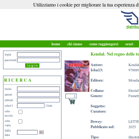
Utilizziamo i cookie per migliorare la tua esperienza di
home
chi siamo
come raggiungerci
orari
Kendal. Nel regno delle t
login
password
Autore:
Kendal
Isbn13:
97888
R I C E R C A
Editore:
Mondad
titolo
Collana:
ElectaJ
autore
Genere:
Fumetti
editore
isbn13
13chr
Soggetto:
Curatore:
solo
novità
solo
Dewey:
LETT
varia
Pubblicato nel:
2025
dalla
data
Tipo:
illustr