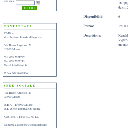
alla data
160 pa
da cm 
Disponibilità:
6
Prezzo:
19,00 
C O N T A T T A C I
DMB srl
Descrizione:
Kendal 
distribuzione libraria all'ingrosso
Vyper (
un anti
Via Beato Angelico, 21
20900 Monza
Tel. 039 2021797
Fax 039 2022213
Email
info@dmb.it
P.IVA 00854660966
S E D E S O C I A L E
Via Beato Angelico, 21
20900 Monza
R.E.A. 1153090 Milano
R.I. 26795 Tribunale di Monza
Cap. Soc. € 1.801.803,00 i.v.
Soggetta a direzione e coordinamento