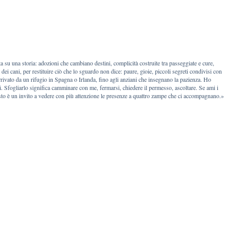
rta su una storia: adozioni che cambiano destini, complicità costruite tra passeggiate e cure,
ei cani, per restituire ciò che lo sguardo non dice: paure, gioie, piccoli segreti condivisi con
rivato da un rifugio in Spagna o Irlanda, fino agli anziani che insegnano la pazienza. Ho
li. Sfogliarlo significa camminare con me, fermarsi, chiedere il permesso, ascoltare. Se ami i
sto è un invito a vedere con più attenzione le presenze a quattro zampe che ci accompagnano.»