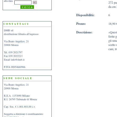
alla data
272 pa
da cm 
Disponibilità:
6
Prezzo:
18,90 
C O N T A T T A C I
DMB srl
Descrizione:
«Questo
distribuzione libraria all'ingrosso
ferite 
gli uma
Via Beato Angelico, 21
scelto 
20900 Monza
cani, t
Tel. 039 2021797
Fax 039 2022213
Email
info@dmb.it
P.IVA 00854660966
S E D E S O C I A L E
Via Beato Angelico, 21
20900 Monza
R.E.A. 1153090 Milano
R.I. 26795 Tribunale di Monza
Cap. Soc. € 1.801.803,00 i.v.
Soggetta a direzione e coordinamento