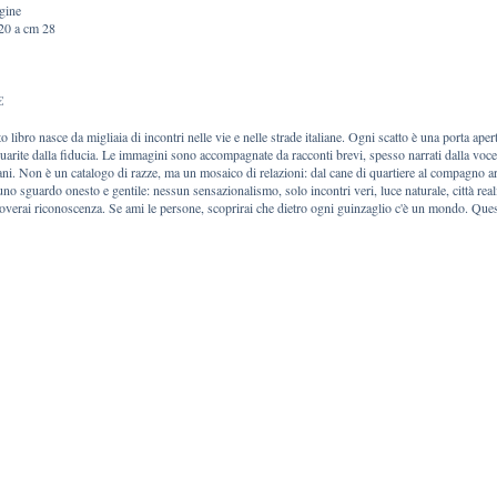
gine
20 a cm 28
€
 libro nasce da migliaia di incontri nelle vie e nelle strade italiane. Ogni scatto è una porta ape
guarite dalla fiducia. Le immagini sono accompagnate da racconti brevi, spesso narrati dalla voce d
ni. Non è un catalogo di razze, ma un mosaico di relazioni: dal cane di quartiere al compagno ar
uno sguardo onesto e gentile: nessun sensazionalismo, solo incontri veri, luce naturale, città rea
roverai riconoscenza. Se ami le persone, scoprirai che dietro ogni guinzaglio c'è un mondo. Que