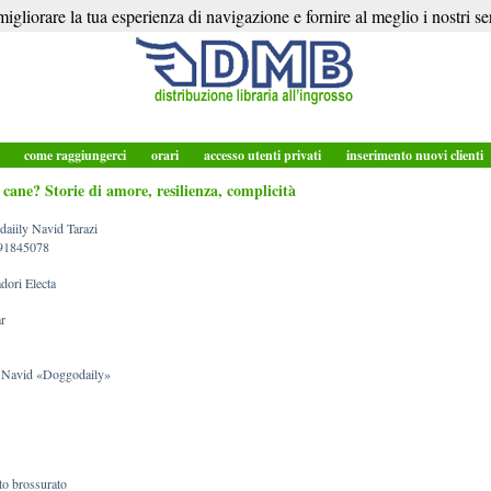
igliorare la tua esperienza di navigazione e fornire al meglio i nostri ser
o
come raggiungerci
orari
accesso utenti privati
inserimento nuovi clienti
 cane? Storie di amore, resilienza, complicità
aiily Navid Tarazi
91845078
ori Electa
r
, Navid «Doggodaily»
ato brossurato