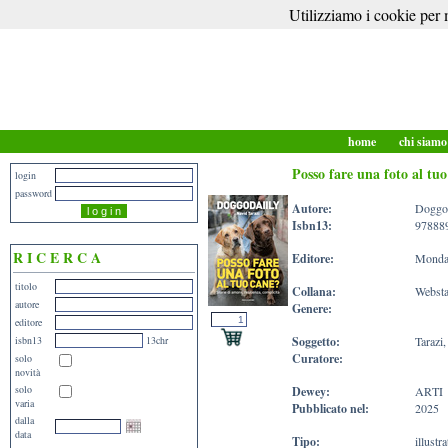
Utilizziamo i cookie per m
home
chi siam
Posso fare una foto al tuo
login
password
Autore:
Doggod
Isbn13:
97888
R I C E R C A
Editore:
Mondad
titolo
Collana:
Websta
autore
Genere:
editore
isbn13
13chr
Soggetto:
Tarazi
Curatore:
solo
novità
solo
Dewey:
ARTI
varia
Pubblicato nel:
2025
dalla
data
Tipo:
illustr