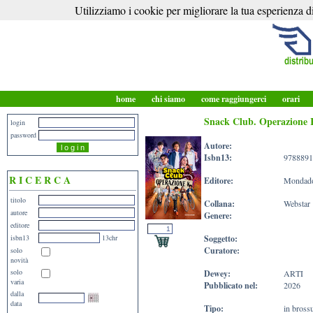
Utilizziamo i cookie per migliorare la tua esperienza di
home
chi siamo
come raggiungerci
orari
Snack Club. Operazione
login
password
Autore:
Isbn13:
9788891
R I C E R C A
Editore:
Mondador
titolo
Collana:
Webstar
autore
Genere:
editore
isbn13
13chr
Soggetto:
Curatore:
solo
novità
solo
Dewey:
ARTI
varia
Pubblicato nel:
2026
dalla
data
Tipo:
in bross