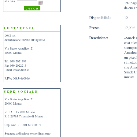
alla data
192 pagi
da cm 15
Disponibilità:
12
Prezzo:
17,90 €
C O N T A T T A C I
DMB srl
Descrizione:
«Snack U
distribuzione libraria all'ingrosso
così sile
scompars
Via Beato Angelico, 21
Amadou a
20900 Monza
un picco
Tel. 039 2021797
si metton
Fax 039 2022213
che Amad
Email
info@dmb.it
Snack Cl
iniziata.
P.IVA 00854660966
S E D E S O C I A L E
Via Beato Angelico, 21
20900 Monza
R.E.A. 1153090 Milano
R.I. 26795 Tribunale di Monza
Cap. Soc. € 1.801.803,00 i.v.
Soggetta a direzione e coordinamento