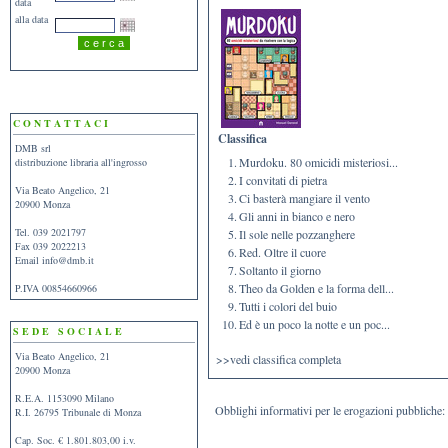
data
alla data
C O N T A T T A C I
Classifica
DMB srl
1.
Murdoku. 80 omicidi misteriosi...
distribuzione libraria all'ingrosso
2.
I convitati di pietra
Via Beato Angelico, 21
3.
Ci basterà mangiare il vento
20900 Monza
4.
Gli anni in bianco e nero
Tel. 039 2021797
5.
Il sole nelle pozzanghere
Fax 039 2022213
6.
Red. Oltre il cuore
Email
info@dmb.it
7.
Soltanto il giorno
8.
Theo da Golden e la forma dell...
P.IVA 00854660966
9.
Tutti i colori del buio
10.
Ed è un poco la notte e un poc...
S E D E S O C I A L E
Via Beato Angelico, 21
>>vedi classifica completa
20900 Monza
R.E.A. 1153090 Milano
Obblighi informativi per le erogazioni pubbliche: g
R.I. 26795 Tribunale di Monza
Cap. Soc. € 1.801.803,00 i.v.