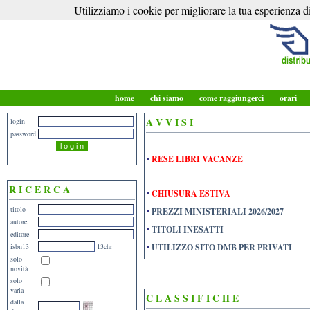
Utilizziamo i cookie per migliorare la tua esperienza di
home
chi siamo
come raggiungerci
orari
A V V I S I
login
password
RESE LIBRI VACANZE
R I C E R C A
CHIUSURA ESTIVA
titolo
PREZZI MINISTERIALI 2026/2027
autore
TITOLI INESATTI
editore
isbn13
13chr
UTILIZZO SITO DMB PER PRIVATI
solo
novità
solo
varia
C L A S S I F I C H E
dalla