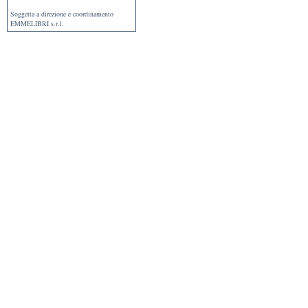
Soggetta a direzione e coordinamento
EMMELIBRI s.r.l.